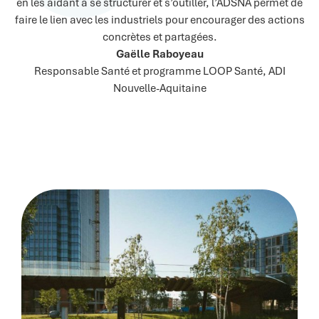
en les aidant à se structurer et s’outiller, l’ADSNA permet de
l’
faire le lien avec les industriels pour encourager des actions
concrètes et partagées.
L
Gaëlle Raboyeau
ce
Responsable Santé et programme LOOP Santé, ADI
i
Nouvelle-Aquitaine
E
p
sa
Mo