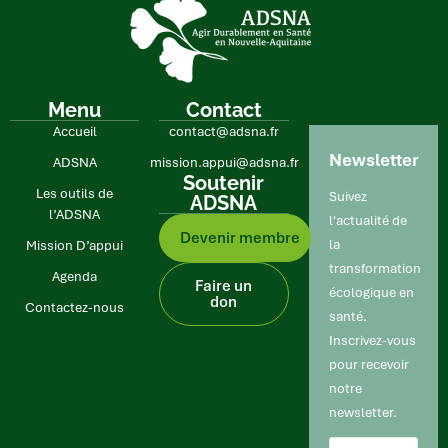
Menu
Contact
Accueil
contact@adsna.fr
Newsletter
ADSNA
mission.appui@adsna.fr
Soutenir
Les outils de
Suivez
ADSNA
l’ADSNA
l'actualité de
Devenir membre
la
Mission D’appui
transformation
Age nda
Faire un
écologique en
don
Contactez-nous
santé.
Inscrivez-vous
pour recevoir
notre
newsletter.