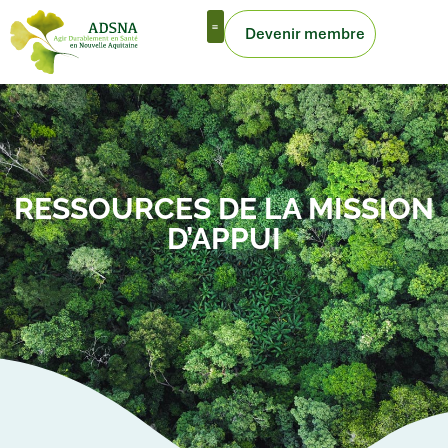
Devenir membre
Outils de la mission d’appui
RESSOURCES DE LA MISSION
D’APPUI