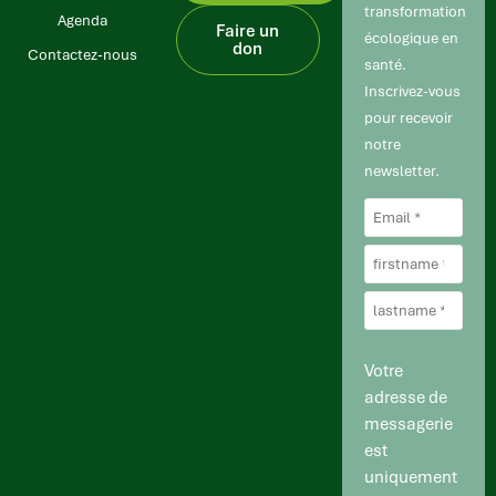
transformation
Age nda
Faire un
écologique en
don
Contactez-nous
santé.
Inscrivez-vous
pour recevoir
notre
newsletter.
Votre
adresse de
messagerie
est
uniquement