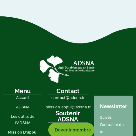
Menu
Contact
Accueil
contact@adsna.fr
Newsletter
ADSNA
mission.appui@adsna.fr
Soutenir
Les outils de
Suivez
ADSNA
l’ADSNA
l'actualité de
Devenir membre
la
Mission D’appui