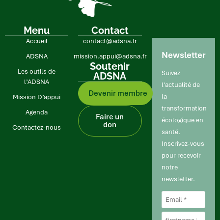
Menu
Contact
Accueil
contact@adsna.fr
Newsletter
ADSNA
mission.appui@adsna.fr
Soutenir
Les outils de
Suivez
ADSNA
l’ADSNA
l'actualité de
Devenir membre
la
Mission D’appui
transformation
Age nda
Faire un
écologique en
don
Contactez-nous
santé.
Inscrivez-vous
pour recevoir
notre
newsletter.