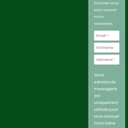
Inscrivez-vous
pour recevoir
notre
newsletter.
Votre
adresse de
messagerie
est
uniquement
utilisée pour
vous envoyer
notre lettre