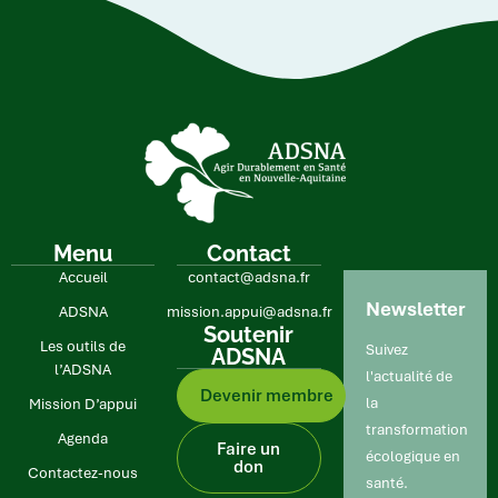
Menu
Contact
Accueil
contact@adsna.fr
Newsletter
ADSNA
mission.appui@adsna.fr
Soutenir
Les outils de
Suivez
ADSNA
l’ADSNA
l'actualité de
Devenir membre
la
Mission D’appui
transformation
Age nda
Faire un
écologique en
don
Contactez-nous
santé.